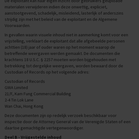
De exploitant kan naar eigen inzicht door gebruikers geüploade
materialen verwijderen indien deze onwettig, expliciet,
aanstootgevend, schadelijk, misleidend, lasterlijk of anderszins
strijdig zijn met het beleid van de exploitant en de Algemene
Voorwaarden.
In gevallen waarin visuele inhoud niet in aanmerking komt voor een
vrijstelling, verklaart de exploitant dat alle afgebeelde personen
achttien (18) jaar of ouder waren op het moment waarop de
betreffende weergaven werden gemaakt. De documenten die
krachtens 18 U.S.C. § 2257 moeten worden bijgehouden met
betrekking tot dergelijke weergaven, worden bewaard door de
Custodian of Records op het volgende adres:
Custodian of Records
GWA Limited
21/F, Kam Fung Commercial Building
2-4 Tin Lok Lane
Wan Chai, Hong Kong
Deze documenten zijn op redelijk verzoek beschikbaar voor
inspectie door de Attorney General van de Verenigde Staten of een
daartoe gemachtigde vertegenwoordiger.
Deel B - Vrijgestelde inhoud