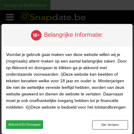
Ga naar de hoofdinhoud
Disclaimer voor volwassenen
Belangrijke Informatie:
Disclaimer voor volwassenen
Voordat je gebruik gaat maken van deze website willen wij je
(nogmaals) attent maken op een aantal belangrijke zaken. Door
De inhoud van deze website is uitsluitend bestemd voor
op Akkoord en doorgaan te klikken ga je akkoord met
volwassenen en kan afbeeldingen en materiaal bevatten dat
onderstaande voorwaarden. i)Deze website kan beelden of
sommige bezoekers als aanstootgevend kunnen ervaren. Indien u
teksten bevatten welke voor 18 jaar en ouder is. Minderjarigen
jonger bent dan 18 jaar, indien dit materiaal u beledigt, of indien het in
uw land verboden is om dergelijk materiaal te bekijken, bezoek deze
die niet de wettelijke vereiste leeftijd hebben, worden van deze
website dan NIET. Op deze website zijn de volgende voorwaarden
website geweerd en dienen de website te verlaten. Daarnaast
van toepassing. Door gebruik te maken van deze website verklaart u
moet je ook onafhankelijke toegang hebben tot je financiële
akkoord te gaan met de volgende voorwaarden:
middelen. ii))Deze website is bedoeld voor het totstandbrengen
van chatgesprekken tussen fictieve profielen en gebruikers en
Ik ben 18 jaar of ouder;
Ik aanvaard de volledige verantwoordelijkheid voor mijn eigen
bevat derhalve louter fictieve profielen. Deze profielen zijn voor
Akkoord En Doorgaan
Site Verlaten
handelingen; en
persoonlijke communicatie toegevoegd en het maken van
Ik ga ermee akkoord dat ik juridisch gebonden ben aan deze
fysieke afspraken met deze profielen is niet mogelijk. iii)Op deze