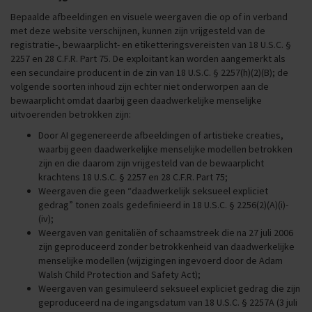
Bepaalde afbeeldingen en visuele weergaven die op of in verband
met deze website verschijnen, kunnen zijn vrijgesteld van de
registratie-, bewaarplicht- en etiketteringsvereisten van 18 U.S.C. §
2257 en 28 C.F.R. Part 75. De exploitant kan worden aangemerkt als
een secundaire producent in de zin van 18 U.S.C. § 2257(h)(2)(B); de
volgende soorten inhoud zijn echter niet onderworpen aan de
bewaarplicht omdat daarbij geen daadwerkelijke menselijke
uitvoerenden betrokken zijn:
Door AI gegenereerde afbeeldingen of artistieke creaties,
waarbij geen daadwerkelijke menselijke modellen betrokken
zijn en die daarom zijn vrijgesteld van de bewaarplicht
krachtens 18 U.S.C. § 2257 en 28 C.F.R. Part 75;
Weergaven die geen “daadwerkelijk seksueel expliciet
gedrag” tonen zoals gedefinieerd in 18 U.S.C. § 2256(2)(A)(i)-
(iv);
Weergaven van genitaliën of schaamstreek die na 27 juli 2006
zijn geproduceerd zonder betrokkenheid van daadwerkelijke
menselijke modellen (wijzigingen ingevoerd door de Adam
Walsh Child Protection and Safety Act);
Weergaven van gesimuleerd seksueel expliciet gedrag die zijn
geproduceerd na de ingangsdatum van 18 U.S.C. § 2257A (3 juli