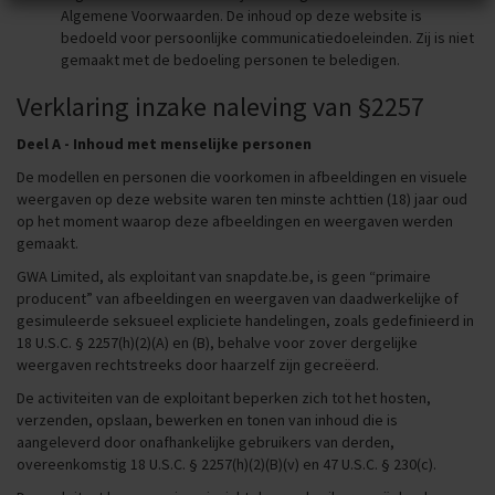
Algemene Voorwaarden. De inhoud op deze website is
dienst zijn
Privacy
en
Algemene voorwaarden
van toepassing.
bedoeld voor persoonlijke communicatiedoeleinden. Zij is niet
Deze kun je vinden in de disclaimer van deze website.
gemaakt met de bedoeling personen te beledigen.
THIS WEBSITE MAY CONTAIN MATERIAL WHICH MAY
Verklaring inzake naleving van §2257
OFFEND AND MAY NOT BE DISTRIBUTED, CIRCULATED,
SOLD, HIRED, GIVEN, LENT, SHOWN, PLAYED OR
Deel A - Inhoud met menselijke personen
PROJECTED TO A PERSON UNDER THE AGE OF 18 YEARS.
De modellen en personen die voorkomen in afbeeldingen en visuele
weergaven op deze website waren ten minste achttien (18) jaar oud
op het moment waarop deze afbeeldingen en weergaven werden
gemaakt.
GWA Limited, als exploitant van snapdate.be, is geen “primaire
producent” van afbeeldingen en weergaven van daadwerkelijke of
gesimuleerde seksueel expliciete handelingen, zoals gedefinieerd in
18 U.S.C. § 2257(h)(2)(A) en (B), behalve voor zover dergelijke
weergaven rechtstreeks door haarzelf zijn gecreëerd.
De activiteiten van de exploitant beperken zich tot het hosten,
verzenden, opslaan, bewerken en tonen van inhoud die is
aangeleverd door onafhankelijke gebruikers van derden,
overeenkomstig 18 U.S.C. § 2257(h)(2)(B)(v) en 47 U.S.C. § 230(c).