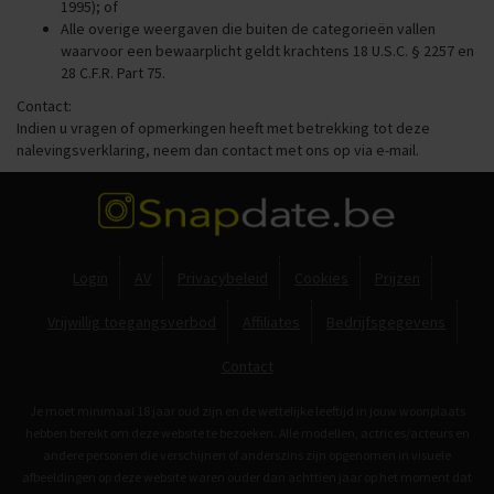
1995); of
Alle overige weergaven die buiten de categorieën vallen
waarvoor een bewaarplicht geldt krachtens 18 U.S.C. § 2257 en
28 C.F.R. Part 75.
Contact:
Indien u vragen of opmerkingen heeft met betrekking tot deze
nalevingsverklaring, neem dan contact met ons op via e-mail.
Login
AV
Privacybeleid
Cookies
Prijzen
Vrijwillig toegangsverbod
Affiliates
Bedrijfsgegevens
Contact
Je moet minimaal 18 jaar oud zijn en de wettelijke leeftijd in jouw woonplaats
hebben bereikt om deze website te bezoeken. Alle modellen, actrices/acteurs en
andere personen die verschijnen of anderszins zijn opgenomen in visuele
afbeeldingen op deze website waren ouder dan achttien jaar op het moment dat